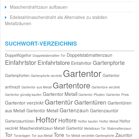
Maschendrahtzaun aufbauen
Edelstahlmaschendraht als Alternative zu stabilen
Metallzäunen
SUCHWORT-VERZEICHNIS
Doppelstabmattenzaun
Doppelflügeltor
Doppelstabmatten Tor
Einfahrtstor
Einfahrtstore
Gartenpforte
Einfahrttor
Gartentor
Gartenpforten
Gartentor
Gartenpforte verzinkt
Gartentore
anthrazit
Gartentor aus Metall
Gartentore verzinkt
Gartentor Metall
Gartentor günstig kaufen
Gartentor Pfosten
Gartentor Preis
Gartentür
Gartentüren
Gartentor verzinkt
Gartentüren
Gartenzaun
aus Metall
Gartentür Metall
Gartenzauntür
Hoftor
Hoftore
Gartenzauntüren
Hoftor
Hoftor kaufen
Hoftor Metall
verzinkt
Maschendrahtzaun
Metall Gartentür
Metallzaun Tor
Stabmattenzaun
Tor
Tore
Zauntor
Toranlagen
Tor aus Metall
Tor Metall
verzinkte Gartenpforte