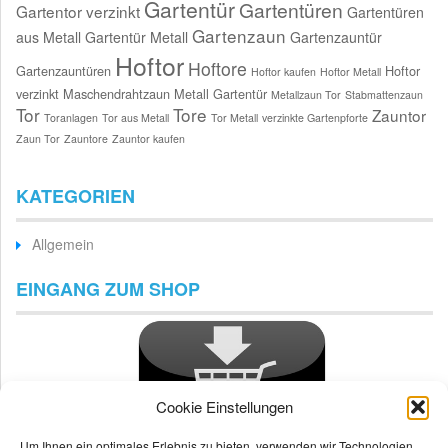
Gartentür
Gartentüren
Gartentor verzinkt
Gartentüren
Gartenzaun
aus Metall
Gartentür Metall
Gartenzauntür
Hoftor
Hoftore
Gartenzauntüren
Hoftor
Hoftor kaufen
Hoftor Metall
verzinkt
Maschendrahtzaun
Metall Gartentür
Metallzaun Tor
Stabmattenzaun
Tor
Tore
Zauntor
Toranlagen
Tor aus Metall
Tor Metall
verzinkte Gartenpforte
Zaun Tor
Zauntore
Zauntor kaufen
KATEGORIEN
Allgemein
EINGANG ZUM SHOP
Cookie Einstellungen
Um Ihnen ein optimales Erlebnis zu bieten, verwenden wir Technologien