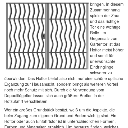
bringen. In diesem
Zusammenhang
spielen der Zaun
und das richtige
Tor eine wichtige
Rolle. Im
Gegensatz zum
Gartentor ist das
Hoftor meist höher
und somit für
unerwünschte
Eindringlinge
schwerer zu
überwinden. Das Hoftor bietet also nicht nur eine schöne optische
Ergänzung zur Hausansicht, sondern bringt als weiteren Vorteil
noch mehr Schutz mit sich. Durch die Verwendung vom
Doppelflügeltor lassen sich auch größere Breiten in der
Hofzufahrt verschließen.
Wer ein großes Grundstück besitzt, weiß um die Aspekte, die
beim Zugang zum eigenen Grund und Boden wichtig sind. Ein
Hoftor oder auch Einfahrtstor ist in unterschiedlichen Formen,
Farben und Materialien erhältlich. Um herauszufinden, welches