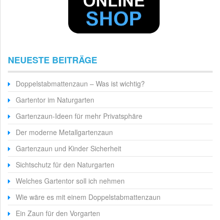
NEUESTE BEITRÄGE
Doppelstabmattenzaun – Was ist wichtig?
Gartentor im Naturgarten
Gartenzaun-Ideen für mehr Privatsphäre
Der moderne Metallgartenzaun
Gartenzaun und Kinder Sicherheit
Sichtschutz für den Naturgarten
Welches Gartentor soll ich nehmen
Wie wäre es mit einem Doppelstabmattenzaun
Ein Zaun für den Vorgarten