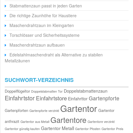
Stabmattenzaun passt in jeden Garten
Die richtige Zaunhöhe für Haustiere
Maschendrahtzaun im Kleingarten
Torschlösser und Sicherheitssysteme
Maschendrahtzaun aufbauen
Edelstahlmaschendraht als Alternative zu stabilen
Metallzäunen
SUCHWORT-VERZEICHNIS
Doppelstabmattenzaun
Doppelflügeltor
Doppelstabmatten Tor
Einfahrtstor
Einfahrtstore
Gartenpforte
Einfahrttor
Gartentor
Gartenpforten
Gartentor
Gartenpforte verzinkt
Gartentore
anthrazit
Gartentor aus Metall
Gartentore verzinkt
Gartentor Metall
Gartentor günstig kaufen
Gartentor Pfosten
Gartentor Preis