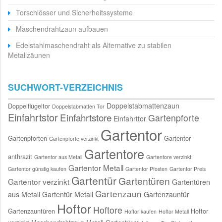
Torschlösser und Sicherheitssysteme
Maschendrahtzaun aufbauen
Edelstahlmaschendraht als Alternative zu stabilen
Metallzäunen
SUCHWORT-VERZEICHNIS
Doppelstabmattenzaun
Doppelflügeltor
Doppelstabmatten Tor
Einfahrtstor
Einfahrtstore
Gartenpforte
Einfahrttor
Gartentor
Gartenpforten
Gartentor
Gartenpforte verzinkt
Gartentore
anthrazit
Gartentor aus Metall
Gartentore verzinkt
Gartentor Metall
Gartentor günstig kaufen
Gartentor Pfosten
Gartentor Preis
Gartentür
Gartentüren
Gartentor verzinkt
Gartentüren
Gartenzaun
aus Metall
Gartentür Metall
Gartenzauntür
Hoftor
Hoftore
Gartenzauntüren
Hoftor
Hoftor kaufen
Hoftor Metall