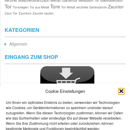
verzinkt
Maschendrahtzaun
Metall Gartentür
Metallzaun Tor
Stabmattenzaun
Tor
Tore
Zauntor
Toranlagen
Tor aus Metall
Tor Metall
verzinkte Gartenpforte
Zaun Tor
Zauntore
Zauntor kaufen
KATEGORIEN
Allgemein
EINGANG ZUM SHOP
Cookie Einstellungen
Um Ihnen ein optimales Erlebnis zu bieten, verwenden wir Technologien
wie Cookies, um Geräteinformationen zu speichern und/oder darauf
zuzugreifen. Wenn Sie diesen Technologien zustimmen, können wir Daten
wie das Surfverhalten oder eindeutige IDs auf dieser Website verarbeiten.
Wenn Sie Ihre Zustimmung nicht erteilen oder zurückziehen, können
bestimmte Merkmale und Funktionen beeinträchtigt werden.