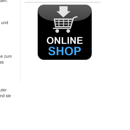
den.
n und
mme zum
as
uter
nd sie