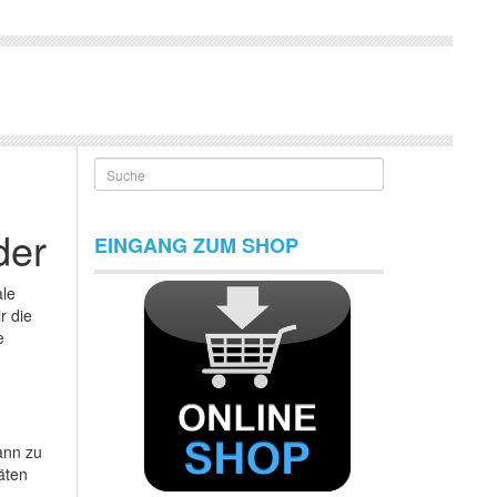
Suche
der
EINGANG ZUM SHOP
ale
r die
e
ann zu
äten