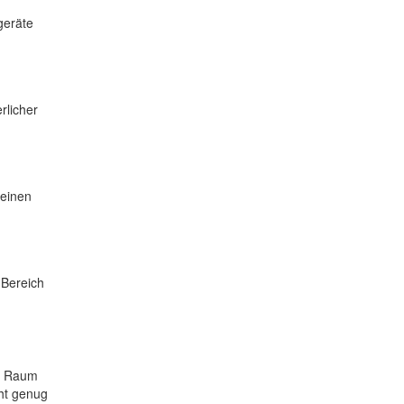
geräte
rlicher
teinen
 Bereich
en Raum
cht genug