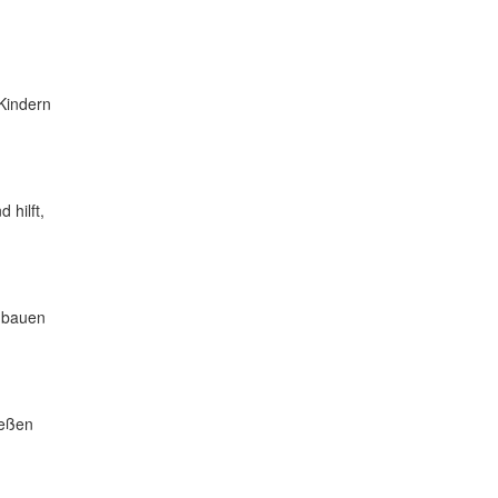
 Kindern
 hilft,
anbauen
ießen