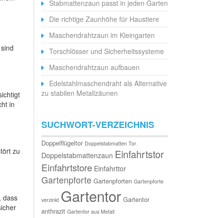
Stabmattenzaun passt in jeden Garten
Die richtige Zaunhöhe für Haustiere
Maschendrahtzaun im Kleingarten
 sind
Torschlösser und Sicherheitssysteme
Maschendrahtzaun aufbauen
Edelstahlmaschendraht als Alternative
zu stabilen Metallzäunen
ichtigt
ht in
SUCHWORT-VERZEICHNIS
Doppelflügeltor
Doppelstabmatten Tor
tört zu
Einfahrtstor
Doppelstabmattenzaun
Einfahrtstore
Einfahrttor
Gartenpforte
Gartenpforten
Gartenpforte
Gartentor
, dass
Gartentor
verzinkt
sicher
anthrazit
Gartentor aus Metall