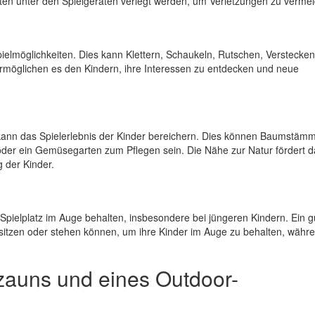
en unter den Spielgeräten verlegt werden, um Verletzungen zu vermei
Spielmöglichkeiten. Dies kann Klettern, Schaukeln, Rutschen, Verstecke
 ermöglichen es den Kindern, ihre Interessen zu entdecken und neue
tz kann das Spielerlebnis der Kinder bereichern. Dies können Baumstä
 oder ein Gemüsegarten zum Pflegen sein. Die Nähe zur Natur fördert d
g der Kinder.
 Spielplatz im Auge behalten, insbesondere bei jüngeren Kindern. Ein g
m sitzen oder stehen können, um ihre Kinder im Auge zu behalten, währe
nzauns und eines Outdoor-