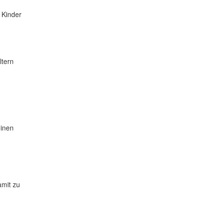
 Kinder
ltern
einen
amit zu