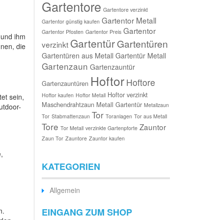
Gartentore
Gartentore verzinkt
Gartentor Metall
Gartentor günstig kaufen
Gartentor
Gartentor Pfosten
Gartentor Preis
 und ihm
Gartentür
Gartentüren
verzinkt
nen, die
Gartentüren aus Metall
Gartentür Metall
Gartenzaun
Gartenzauntür
Hoftor
Hoftore
Gartenzauntüren
Hoftor verzinkt
Hoftor kaufen
Hoftor Metall
et sein,
Maschendrahtzaun
Metall Gartentür
Metallzaun
utdoor-
Tor
Tor
Stabmattenzaun
Toranlagen
Tor aus Metall
Tore
Zauntor
Tor Metall
verzinkte Gartenpforte
Zaun Tor
Zauntore
Zauntor kaufen
,
KATEGORIEN
Allgemein
n.
EINGANG ZUM SHOP