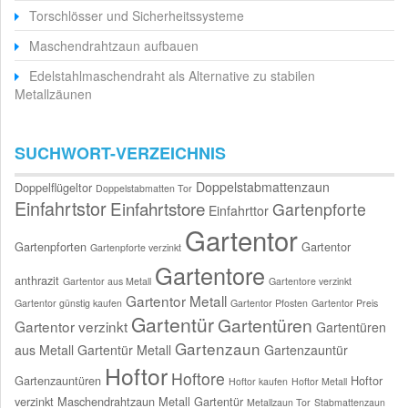
Torschlösser und Sicherheitssysteme
Maschendrahtzaun aufbauen
Edelstahlmaschendraht als Alternative zu stabilen
Metallzäunen
SUCHWORT-VERZEICHNIS
Doppelstabmattenzaun
Doppelflügeltor
Doppelstabmatten Tor
Einfahrtstor
Einfahrtstore
Gartenpforte
Einfahrttor
Gartentor
Gartenpforten
Gartentor
Gartenpforte verzinkt
Gartentore
anthrazit
Gartentor aus Metall
Gartentore verzinkt
Gartentor Metall
Gartentor günstig kaufen
Gartentor Pfosten
Gartentor Preis
Gartentür
Gartentüren
Gartentor verzinkt
Gartentüren
Gartenzaun
aus Metall
Gartentür Metall
Gartenzauntür
Hoftor
Hoftore
Gartenzauntüren
Hoftor
Hoftor kaufen
Hoftor Metall
verzinkt
Maschendrahtzaun
Metall Gartentür
Metallzaun Tor
Stabmattenzaun