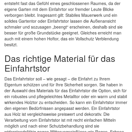
entsteht fast das Gefühl eines geschlossenen Raumes, da der
eigene Garten mit dem Einfahrtor vor fremder Leute Blicke
verborgen bleibt. Insgesamt gilt: Stabiles Mauerwerk und ein
solides Gartentor oder Einfahrtstor lassen die Außenansicht
schmaler und sozusagen „beengt“ erscheinen, deshalb sind sie
besser für große Grundstücke geeignet. Gleiches erreicht man
auch mit einem hohen Hoftor, das ein Vollschutz Verblendung
besitzt.
Das richtige Material für das
Einfahrtstor
Das Einfahrtstor soll – wie gesagt – die Einfahrt zu Ihrem
Eigentum schützen und für Ihre Sicherheit sorgen. Sie haben in
der Auswahl des Materials für das Einfahrtstor die Option, sich für
ein robustes und pflegeleichtes Metalltor oder ein warm und stabil
wirkendes Holztor zu entscheiden. So kann ein Einfahrtstor immer
den eigenen Bedürfnissen angepasst werden. Ein Einfahrtstor
aus Holz ist vergleichsweise preiswert und dekorativ. Die
Verarbeitung vom Einfahrtstor ist mit recht einfachen Mitteln
möglich und nach einer Schutzbehandlung sind sie
widerstandsfähig gegen Witterungseinflüsse wie Regen, Schnee,