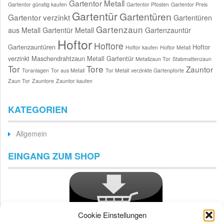
Gartentor Metall
Gartentor günstig kaufen
Gartentor Pfosten
Gartentor Preis
Gartentür
Gartentüren
Gartentor verzinkt
Gartentüren
Gartenzaun
aus Metall
Gartentür Metall
Gartenzauntür
Hoftor
Hoftore
Gartenzauntüren
Hoftor
Hoftor kaufen
Hoftor Metall
verzinkt
Maschendrahtzaun
Metall Gartentür
Metallzaun Tor
Stabmattenzaun
Tor
Tore
Zauntor
Toranlagen
Tor aus Metall
Tor Metall
verzinkte Gartenpforte
Zaun Tor
Zauntore
Zauntor kaufen
KATEGORIEN
Allgemein
EINGANG ZUM SHOP
Cookie Einstellungen