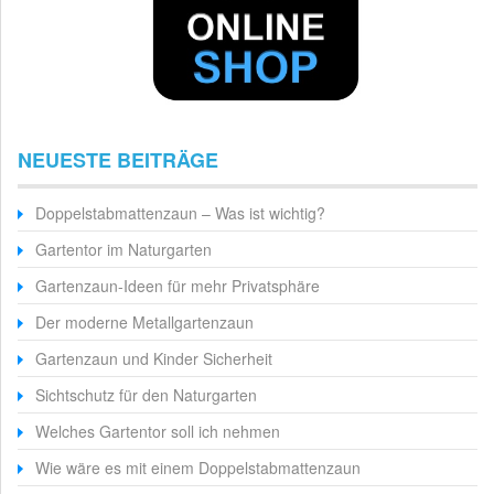
NEUESTE BEITRÄGE
Doppelstabmattenzaun – Was ist wichtig?
Gartentor im Naturgarten
Gartenzaun-Ideen für mehr Privatsphäre
Der moderne Metallgartenzaun
Gartenzaun und Kinder Sicherheit
Sichtschutz für den Naturgarten
Welches Gartentor soll ich nehmen
Wie wäre es mit einem Doppelstabmattenzaun