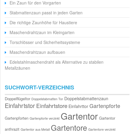
Ein Zaun für den Vorgarten
Stabmattenzaun passt in jeden Garten
Die richtige Zaunhöhe für Haustiere
Maschendrahtzaun im Kleingarten
Torschlösser und Sicherheitssysteme
Maschendrahtzaun aufbauen
Edelstahlmaschendraht als Alternative zu stabilen
Metallzäunen
SUCHWORT-VERZEICHNIS
Doppelstabmattenzaun
Doppelflügeltor
Doppelstabmatten Tor
Einfahrtstor
Einfahrtstore
Gartenpforte
Einfahrttor
Gartentor
Gartenpforten
Gartentor
Gartenpforte verzinkt
Gartentore
anthrazit
Gartentor aus Metall
Gartentore verzinkt