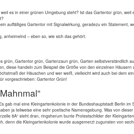
, weil es in einer grünen Umgebung steht? Ist das Gartentor grün, weil 
t?
ein auffälliges Gartentor mit Signalwirkung, geradezu ein Statement, 
llig, anheimelnd – eben so, wie sich das gehört.
les grün, Gartentor grün, Gartenzaun grün, Garten selbstverständlich a
gen, diese handeln zum Beispiel die Größe von den einzelnen Häusern a
öchstmaß der Häuschen und wer weiß, vielleicht wird auch bei dem ei
ür vorgeschrieben: Gartentor Grün!
 „Mahnmal“
s gab mal eine Kleingartenkolonie in der Bundeshauptstadt Berlin im S
aben ja teilweise eine sehr poetische Namensgebung. Was von dieser
Parzelle 8A“ steht dran, ringsherum bunte Protestschilder der Kleingarten
ich, denn die Kleingartenkolonie wurde ausgemerzt zugunsten von sech