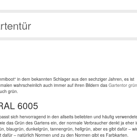
rtentür
ummiboot“ in dem bekannten Schlager aus den sechziger Jahren, es ist
nder malen wahrscheinlich auch immer auf ihren Bildern das
Gartentor grü
auch grün.
 RAL 6005
passt sich hervorragend in den allseits beliebten und häufig verwendet
e das Grün des Gartens ein, der normale Verbraucher denkt ja eher i
n, blaugrün, dunkelgrün, tannengrün, hellgrün, aber es gibt dafür – wir
t dafür – natürlich Normen und zu den Normen gibt es Farbkarten.