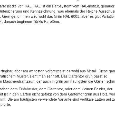
rte ist die von RAL. RAL ist ein Farbsystem vom RAL-Institut, genauer
r Gütesicherung und Kennzeichnung, was ehemals der Reichs-Ausschuss
. Gern genommen wird wohl das Grün RAL 6005, aber es gibt Variatio
, danach beginnen Türkis-Farbtöne.
erfügbar, aber am weitesten verbreitet ist es wohl aus Metall. Diese ga
ratischem Muster, sieht man sehr oft. Das Gartentor grün passt so
eten Maschendrahtzaun, der auch in grün am häufigsten die Gärten schm
, neben dem
Einfahrtstor
, dem Gartentor, oder dem kleinen Bruder, der
et ist in den Gärten dicht gefolgt von dem Gartentor grün aus Holz, we
. Die am häufigsten verwendete Variante sind vertikale Latten auf z
pforte.