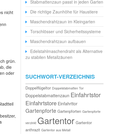
Stabmattenzaun passt in jeden Garten
Die richtige Zaunhöhe für Haustiere
es nicht
Maschendrahtzaun im Kleingarten
wenn
Torschlösser und Sicherheitssysteme
Maschendrahtzaun aufbauen
Edelstahlmaschendraht als Alternative
zu stabilen Metallzäunen
uch grün.
b, die
nen oder
SUCHWORT-VERZEICHNIS
Doppelflügeltor
Doppelstabmatten Tor
Einfahrtstor
Doppelstabmattenzaun
Einfahrtstore
Einfahrttor
tadtteil
Gartenpforte
Gartenpforten
Gartenpforte
besitzer,
Gartentor
s
Gartentor
verzinkt
anthrazit
Gartentor aus Metall