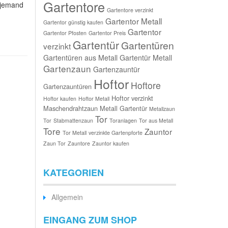
Gartentore
r jemand
Gartentore verzinkt
Gartentor Metall
Gartentor günstig kaufen
Gartentor
Gartentor Pfosten
Gartentor Preis
Gartentür
Gartentüren
verzinkt
Gartentüren aus Metall
Gartentür Metall
Gartenzaun
Gartenzauntür
Hoftor
Hoftore
Gartenzauntüren
Hoftor verzinkt
Hoftor kaufen
Hoftor Metall
Maschendrahtzaun
Metall Gartentür
Metallzaun
Tor
Tor
Stabmattenzaun
Toranlagen
Tor aus Metall
Tore
Zauntor
Tor Metall
verzinkte Gartenpforte
Zaun Tor
Zauntore
Zauntor kaufen
KATEGORIEN
Allgemein
EINGANG ZUM SHOP