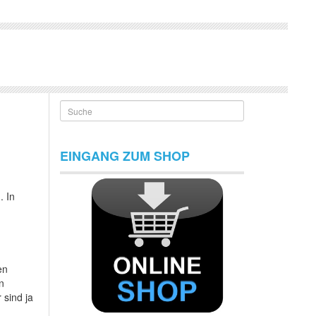
Suche
EINGANG ZUM SHOP
n
. In
en
n
 sind ja