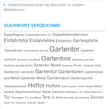
Edelstahlmaschendraht als Alternative zu stabilen
Metallzäunen
SUCHWORT-VERZEICHNIS
Doppelstabmattenzaun
Doppelflügeltor
Doppelstabmatten Tor
Einfahrtstor
Einfahrtstore
Gartenpforte
Einfahrttor
Gartentor
Gartenpforten
Gartentor
Gartenpforte verzinkt
Gartentore
anthrazit
Gartentor aus Metall
Gartentore verzinkt
Gartentor Metall
Gartentor günstig kaufen
Gartentor Pfosten
Gartentor Preis
Gartentür
Gartentüren
Gartentor verzinkt
Gartentüren
Gartenzaun
aus Metall
Gartentür Metall
Gartenzauntür
Hoftor
Hoftore
Gartenzauntüren
Hoftor
Hoftor kaufen
Hoftor Metall
verzinkt
Maschendrahtzaun
Metall Gartentür
Metallzaun Tor
Stabmattenzaun
Tor
Tore
Zauntor
Toranlagen
Tor aus Metall
Tor Metall
verzinkte Gartenpforte
Zaun Tor
Zauntore
Zauntor kaufen